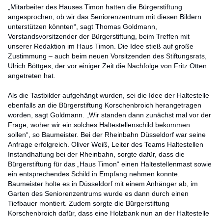
„Mitarbeiter des Hauses Timon hatten die Bürgerstiftung
angesprochen, ob wir das Seniorenzentrum mit diesen Bildern
unterstützen könnten“, sagt Thomas Goldmann,
Vorstandsvorsitzender der Bürgerstiftung, beim Treffen mit
unserer Redaktion im Haus Timon. Die Idee stieß auf große
Zustimmung – auch beim neuen Vorsitzenden des Stiftungsrats,
Ulrich Böttges, der vor einiger Zeit die Nachfolge von Fritz Otten
angetreten hat.
Als die Tastbilder aufgehängt wurden, sei die Idee der Haltestelle
ebenfalls an die Bürgerstiftung Korschenbroich herangetragen
worden, sagt Goldmann. „Wir standen dann zunächst mal vor der
Frage, woher wir ein solches Haltestellenschild bekommen
sollen“, so Baumeister. Bei der Rheinbahn Düsseldorf war seine
Anfrage erfolgreich. Oliver Weiß, Leiter des Teams Haltestellen
Instandhaltung bei der Rheinbahn, sorgte dafür, dass die
Bürgerstiftung für das „Haus Timon“ einen Haltestellenmast sowie
ein entsprechendes Schild in Empfang nehmen konnte.
Baumeister holte es in Düsseldorf mit einem Anhänger ab, im
Garten des Seniorenzentrums wurde es dann durch einen
Tiefbauer montiert. Zudem sorgte die Bürgerstiftung
Korschenbroich dafür, dass eine Holzbank nun an der Haltestelle