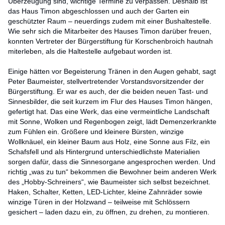
Überzeugung sind, wichtige Termine zu verpassen. Deshalb ist
das Haus Timon abgeschlossen und auch der Garten ein
geschützter Raum – neuerdings zudem mit einer Bushaltestelle.
Wie sehr sich die Mitarbeiter des Hauses Timon darüber freuen,
konnten Vertreter der Bürgerstiftung für Korschenbroich hautnah
miterleben, als die Haltestelle aufgebaut worden ist.
Einige hätten vor Begeisterung Tränen in den Augen gehabt, sagt
Peter Baumeister, stellvertretender Vorstandsvorsitzender der
Bürgerstiftung. Er war es auch, der die beiden neuen Tast- und
Sinnesbilder, die seit kurzem im Flur des Hauses Timon hängen,
gefertigt hat. Das eine Werk, das eine vermeintliche Landschaft
mit Sonne, Wolken und Regenbogen zeigt, lädt Demenzerkrankte
zum Fühlen ein. Größere und kleinere Bürsten, winzige
Wollknäuel, ein kleiner Baum aus Holz, eine Sonne aus Filz, ein
Schafsfell und als Hintergrund unterschiedlichste Materialien
sorgen dafür, dass die Sinnesorgane angesprochen werden. Und
richtig „was zu tun“ bekommen die Bewohner beim anderen Werk
des „Hobby-Schreiners“, wie Baumeister sich selbst bezeichnet.
Haken, Schalter, Ketten, LED-Lichter, kleine Zahnräder sowie
winzige Türen in der Holzwand – teilweise mit Schlössern
gesichert – laden dazu ein, zu öffnen, zu drehen, zu montieren.