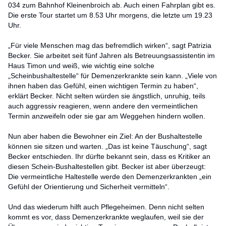
034 zum Bahnhof Kleinenbroich ab. Auch einen Fahrplan gibt es.
Die erste Tour startet um 8.53 Uhr morgens, die letzte um 19.23
Uhr.
„Für viele Menschen mag das befremdlich wirken“, sagt Patrizia
Becker. Sie arbeitet seit fünf Jahren als Betreuungsassistentin im
Haus Timon und weiß, wie wichtig eine solche
„Scheinbushaltestelle“ für Demenzerkrankte sein kann. „Viele von
ihnen haben das Gefühl, einen wichtigen Termin zu haben“,
erklärt Becker. Nicht selten würden sie ängstlich, unruhig, teils
auch aggressiv reagieren, wenn andere den vermeintlichen
Termin anzweifeln oder sie gar am Weggehen hindern wollen.
Nun aber haben die Bewohner ein Ziel: An der Bushaltestelle
können sie sitzen und warten. „Das ist keine Täuschung“, sagt
Becker entschieden. Ihr dürfte bekannt sein, dass es Kritiker an
diesen Schein-Bushaltestellen gibt. Becker ist aber überzeugt:
Die vermeintliche Haltestelle werde den Demenzerkrankten „ein
Gefühl der Orientierung und Sicherheit vermitteln“.
Und das wiederum hilft auch Pflegeheimen. Denn nicht selten
kommt es vor, dass Demenzerkrankte weglaufen, weil sie der